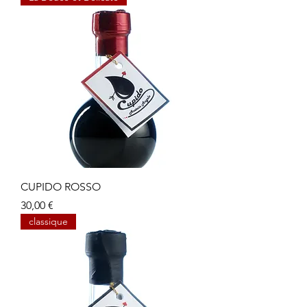
CUPIDO ROSSO
Prix
30,00 €
classique