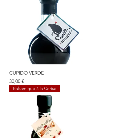
CUPIDO VERDE
Prix
30,00 €
Balsamique à la Cerise