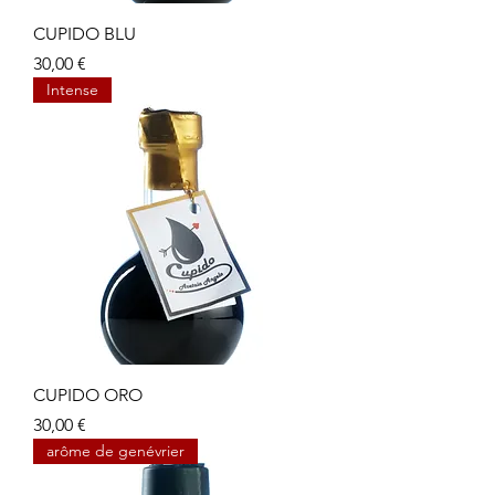
CUPIDO BLU
Prix
30,00 €
Intense
CUPIDO ORO
Prix
30,00 €
arôme de genévrier