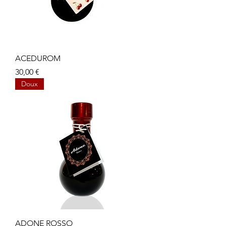
ACEDUROM
Prix
30,00 €
Doux
ADONE ROSSO