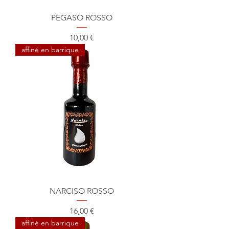
PEGASO ROSSO
Prix
10,00 €
affiné en barrique
NARCISO ROSSO
Prix
16,00 €
affiné en barrique