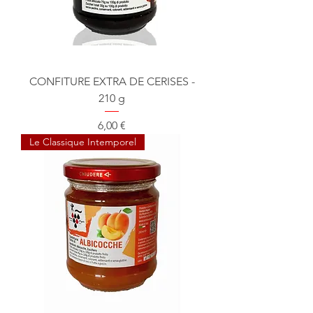
CONFITURE EXTRA DE CERISES -
210 g
Prix
6,00 €
Le Classique Intemporel