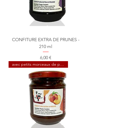
CONFITURE EXTRA DE PRUNES -
210 ml
Prix
6,00 €
avec petits morceaux de pêche