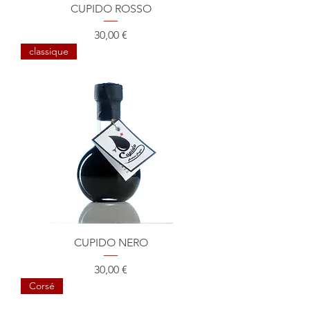
CUPIDO ROSSO
Prix
30,00 €
classique
CUPIDO NERO
Prix
30,00 €
Corsé