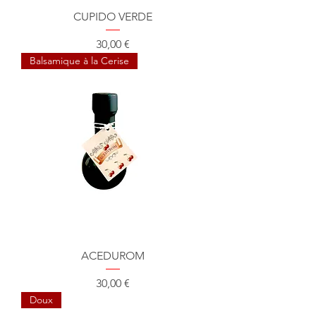
CUPIDO VERDE
Prix
30,00 €
Balsamique à la Cerise
ACEDUROM
Prix
30,00 €
Doux