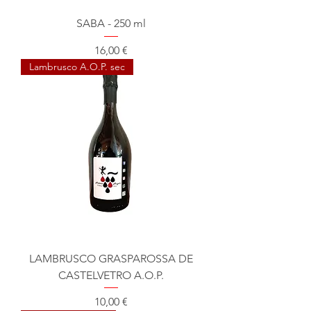
SABA - 250 ml
Prix
16,00 €
Lambrusco A.O.P. sec
LAMBRUSCO GRASPAROSSA DE
CASTELVETRO A.O.P.
Prix
10,00 €