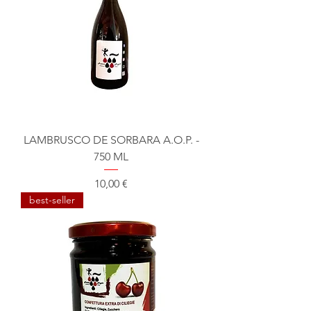
LAMBRUSCO DE SORBARA A.O.P. -
750 ML
Prix
10,00 €
best-seller