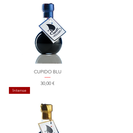
CUPIDO BLU
Prix
30,00 €
Intense