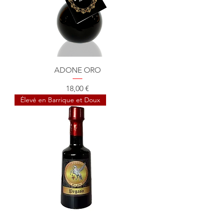
ADONE ORO
Prix
18,00 €
Élevé en Barrique et Doux