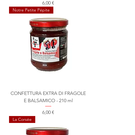
Prix
6,00 €
Notre Petite Pépite
CONFETTURA EXTRA DI FRAGOLE
E BALSAMICO - 210 ml
Prix
6,00 €
La Corsée