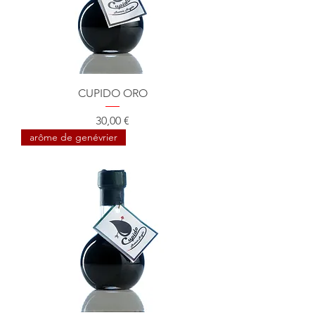
CUPIDO ORO
Prix
30,00 €
arôme de genévrier