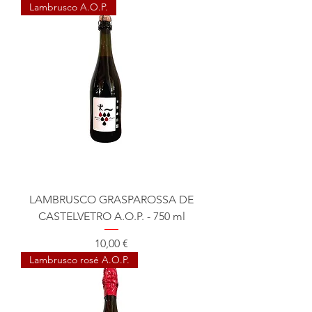
Lambrusco A.O.P.
LAMBRUSCO GRASPAROSSA DE
CASTELVETRO A.O.P. - 750 ml
Prix
10,00 €
Lambrusco rosé A.O.P.